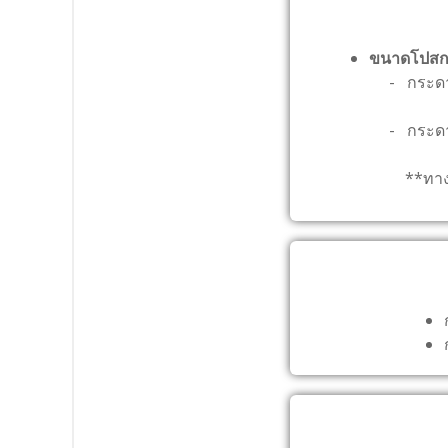
ขนาดโปสก
- กระดาษข
- กระดาษข
**ทางลูก