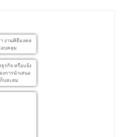
้า งานพิธีมงคล
ครอบคลุม
ุรกิจ หรือแจ้ง
่ต้องการนำเสนอ
เก็บสะสม