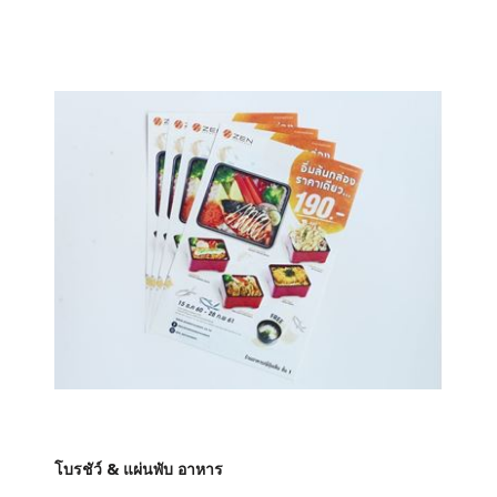
โบรชัว์ & แผ่นพับ อาหาร