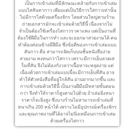
เป็นการเข้าเล่มที่มีลักษณะคล้ายกับการเข้าเล่ม
แบบไสสันทากาว เพียงแต่เป็นวิธีการใส่กาวเท่านั้น
ไม่มีการไสด้วยเครื่องจักร โดยส่วนใหญ่ตามร้าน
ถ่ายเอกสารมักจะเข้าเล่มด้วยวิธีนี้ เนื่องจากไม่
จำเป็นต้องใช้เครื่องไสกาวราคาแพง แต่เป็นงานที่
ต้องใช้ฝีมือในการทำ และจะออกมาสวยงามได้ คน
ทำต้องค่อนข้างมีฝีมือ ซึ่งข้อดีของการเข้าเล่มแบบ
สันกาว คือ สามารถจัดเก็บบนชั้นหนังสือง่าย
สวยงาม คงทนกว่าไสกาว เพราะมีการเย็บลวดเส
ร็มที่สัน จึงไม่ต้องกังวลว่าเนื้อหาจะหลุดง่าย แต่
เนื่องด้วยการเข้าเล่มแบบนี้จะมีการเย็บที่สัน อาจ
ทำให้ตัวหนังสือที่อยู่ใกล้สัน อ่านยากมากขึ้น และ
การเข้าเล่มด้วยวิธีนี้ เป็นงานฝีมือมีหลายขั้นตอน
กว่า จึงทำให้ราคาก็สูงตามไปด้วย ถ้าเล่มยิ่งหนา
ราคาก็จะยิ่งสูง ซึ่งบางร้านไม่สามารถเข้าเล่มที่
หนาเกิน 200 หน้าได้ เพราะไม่มีอุปกรณ์เครื่องจักร
และคุณภาพงานที่ได้อาจไม่นิ่งเหมือนการเข้าเล่ม
ด้วยเครื่องไสกาว