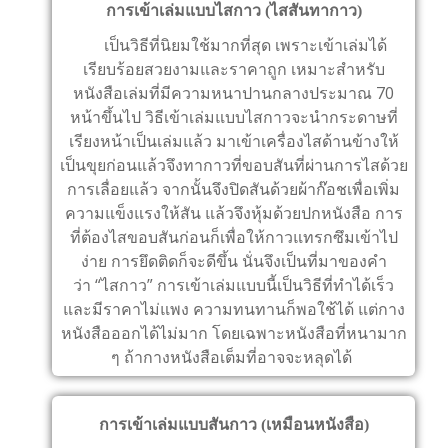
การเข้าเล่มแบบไสกาว (ไสสันทากาว)
เป็นวิธีที่นิยมใช้มากที่สุด เพราะเข้าเล่มได้
เรียบร้อยสวยงามและราคาถูก เหมาะสำหรับ
หนังสือเล่มที่มีความหนาปานกลางประมาณ 70
หน้าขึ้นไป วิธีเข้าเล่มแบบไสกาวจะนำกระดาษที่
เรียงหน้าเป็นเล่มแล้ว มาเข้าเครื่องไสด้านข้างให้
เป็นขุยก่อนแล้วจึงทากาวที่ขอบสันที่ผ่านการไสด้วย
การเลื่อยแล้ว จากนั้นจึงปิดสันด้วยผ้าก๊อชเพื่อเพิ่ม
ความแข็งแรงให้สัน แล้วจึงหุ้มด้วยปกหนังสือ การ
ที่ต้องไสขอบสันก่อนก็เพื่อให้กาวแทรกซึมเข้าไป
ง่าย การยึดติดก็จะดีขึ้น นั่นจึงเป็นที่มาของคำ
ว่า “ไสกาว” การเข้าเล่มแบบนี้เป็นวิธีที่ทำได้เร็ว
และมีราคาไม่แพง ความทนทานก็พอใช้ได้ แต่กาง
หนังสือออกได้ไม่มาก โดยเฉพาะหนังสือที่หนามาก
ๆ ถ้ากางหนังสือเต็มที่อาจจะหลุดได้
การเข้าเล่มแบบสันกาว (เหมือนหนังสือ)