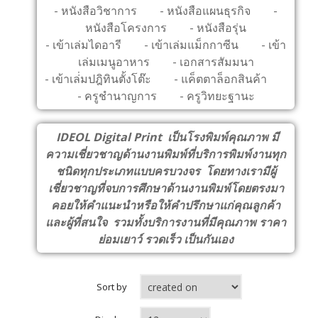
- หนังสือวิชาการ - หนังสือแผนธุรกิจ -
หนังสือโครงการ - หนังสือรุ่น
- เข้าเล่มไดอารี - เข้าเล่มแม็กกาซีน - เข้า
เล่มเมนูอาหาร - เอกสารสัมมนา
- เข้าเล่่มปฎิทินตั้งโต๊ะ - แค็ตตาล็อกสินค้า
- ครูชำนาญการ - ครูวิทยะฐานะ
IDEOL Digital Print เป็นโรงพิมพ์คุณภาพ มี
ความเชี่ยวชาญด้านงานพิมพ์ที่บริการพิมพ์งานทุก
ชนิดทุกประเภทแบบครบวงจร โดยทางเรามีผู้
เชี่ยวชาญที่จบการศึกษาด้านงานพิมพ์โดยตรงมา
คอยให้คำแนะนำหรือให้คำปรึกษาแก่คุณลูกค้า
และผู้ที่สนใจ รวมทั้งบริการงานที่มีคุณภาพ ราคา
ย่อมเยาว์ รวดเร็ว เป็นกันเอง
Sort by