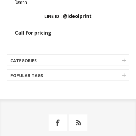
ไสกาว
@ideolprint
LINE ID :
Call for pricing
CATEGORIES
POPULAR TAGS