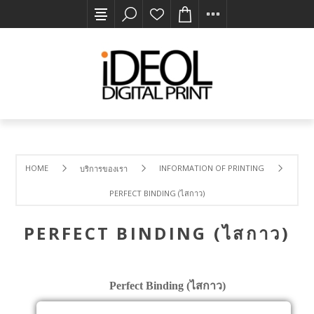
HOME
INFORMATION OF PRINTING
บริการของเรา
PERFECT BINDING (ไสกาว)
PERFECT BINDING (ไสกาว)
Perfect Binding (ไสกาว)