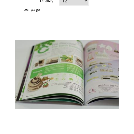
Display
per page